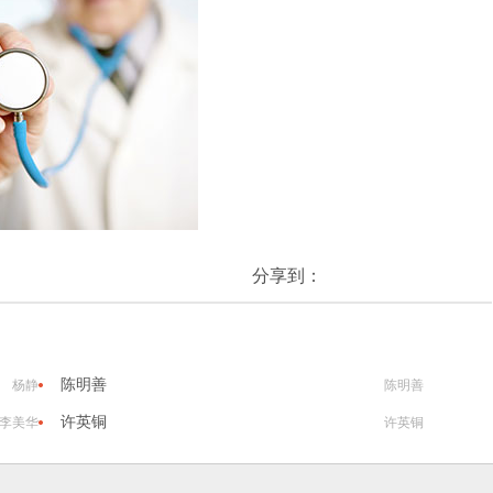
分享到：
陈明善
杨静
陈明善
许英铜
李美华
许英铜