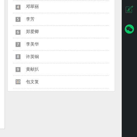
邓翠丽
李芳
郑爱卿
李美华
许英铜
黄献扒
包文复