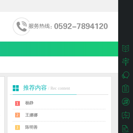
推荐内容
/ Rec content
杨静
王娜娜
陈明善